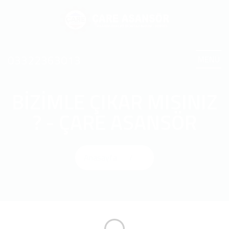
03322363013
MENÜ
BİZİMLE ÇIKAR MISINIZ
? - ÇARE ASANSÖR
Anasayfa